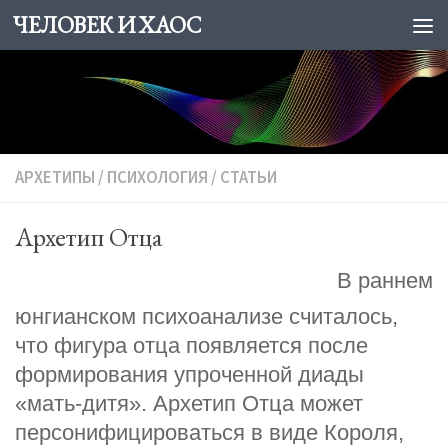
ЧЕЛОВЕК И ХАОС
Skip to content
АРХЕТИПЫ
/
ПСИХОЛОГИЯ
/
СТАТЬИ
Архетип Отца
В раннем
юнгианском психоанализе считалось,
что фигура отца появляется после
формирования упроченной диады
«мать-дитя». Архетип Отца может
персонифицироваться в виде Короля,