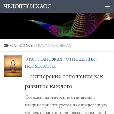
ЧЕЛОВЕК И ХАОС
Skip to content
CATEGORY:
О РАССТАНОВКАХ
О РАССТАНОВКАХ
/
ОТНОШЕНИЯ
/
ПСИХОЛОГИЯ
Партнерские отношения как
развитие каждого
Создавая партнерские отношения,
каждый ориентируется на определенную
модель осознанно или бессознательно. В