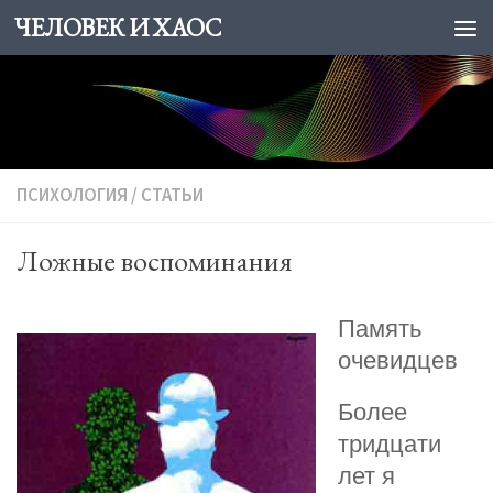
ЧЕЛОВЕК И ХАОС
Skip to content
ПСИХОЛОГИЯ
/
СТАТЬИ
Ложные воспоминания
Память
очевидцев
Более
тридцати
лет я