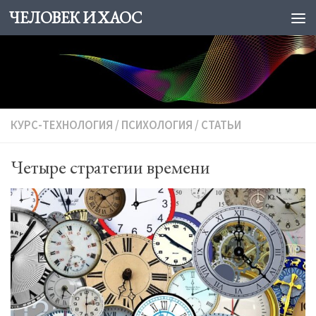
ЧЕЛОВЕК И ХАОС
Skip to content
КУРС-ТЕХНОЛОГИЯ
/
ПСИХОЛОГИЯ
/
СТАТЬИ
Четыре стратегии времени