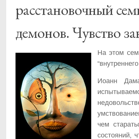
расстановочный сем
демонов. Чувство за
На этом сем
“внутреннего
Иоанн Дама
испытываем
недовольство
умствование
чем старать
состояний, 