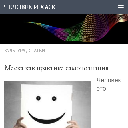
ЧЕЛОВЕК И ХАОС
Skip to content
КУЛЬТУPA
/
СТАТЬИ
Маска как практика самопознания
Человек
это