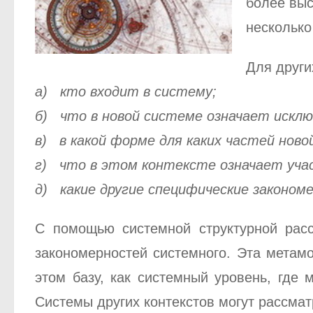
более выс
несколько
Для други
а) кто входит в систему;
б) что в новой системе означает исклю
в) в какой форме для каких частей нов
г) что в этом контексте означает уча
д) какие другие специфические законо
С помощью системной структурной расс
закономерностей системного. Эта метам
этом базу, как системный уровень, где
Системы других контекстов могут рассмат