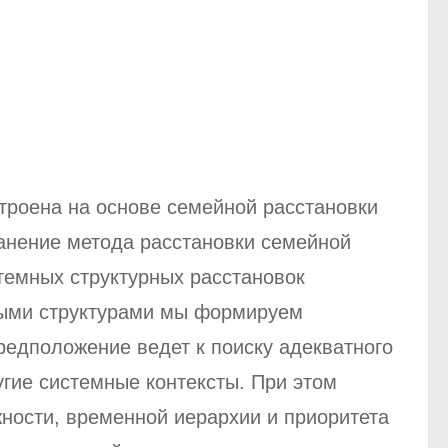
троена на основе семейной расстановки
ранение метода расстановки семейной
темных структурных расстановок
ными структурами мы формируем
редположение ведет к поиску адекватного
гие системные контексты. При этом
ости, временной иерархии и приоритета