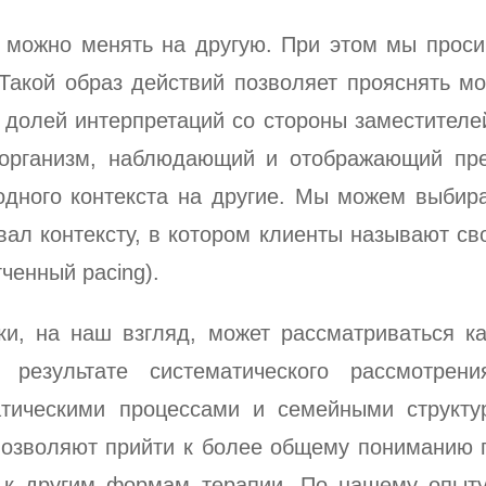
 можно менять на другую. При этом мы прос
Такой образ действий позволяет прояснять мо
й долей интерпретаций со стороны заместител
 организм, наблюдающий и отображающий пр
дного контекста на другие. Мы можем выбира
ал контексту, в котором клиенты называют св
ченный pacing).
ки, на наш взгляд, может рассматриваться 
 результате систематического рассмотре
тическими процессами и семейными структу
позволяют прийти к более общему пониманию 
 к другим формам терапии. По нашему опыту