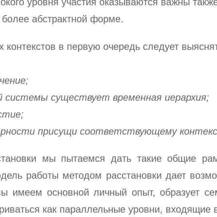
окого уровня участия оказываются важны также 
 более абстрактной форме.
х контекстов в первую очередь следует выясн
чение;
ой системы существует временная иерархия;
стие;
мерности присущи соответствующему контек
тановки мы пытаемся дать такие общие рам
одель работы методом расстановки дает возмо
 мы имеем основной личный опыт, образует с
риваться как параллельные уровни, входящие в 