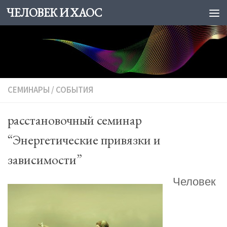
ЧЕЛОВЕК И ХАОС
Skip to content
СЕМИНАРЫ
/
СОБЫТИЯ
расстановочный семинар
“Энергетические привязки и
зависимости”
Человек