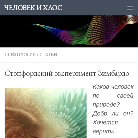
ЧЕЛОВЕК И ХАОС
Skip to content
ПСИХОЛОГИЯ
/
СТАТЬИ
Стэнфордский эксперимент Зимбардо
Каков человек
по своей
природе?
Добр ли он?
Хочется
верить.