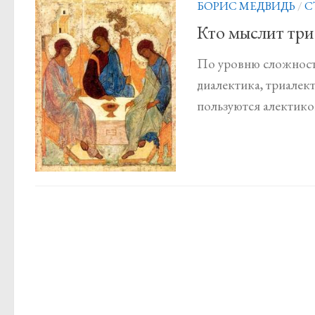
БОРИС МЕДВИДЬ
/
С
Кто мыслит три
По уровню сложности
диалектика, триалек
пользуются алектико