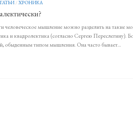
ТАТЬИ
/
ХРОНИКА
алектически?
 человеческое мышление можно разделить на такие мод
тика и квадролектика (согласно Сергею Переслегину). 
й, обыденным типом мышления. Она часто бывает...