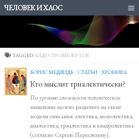
ЧЕЛОВЕК И ХАОС
Skip to content
TAGGED:
БАДО-ПРОМЕЖУТОК
БОРИС МЕДВИДЬ
/
СТАТЬИ
/
ХРОНИКА
Кто мыслит триалектически?
По уровню сложности человеческое
мышление можно разделить на такие
модели описания: алектика, монолектика,
диалектика, триалектика и квадролектика
(согласно Сергею Переслегину).