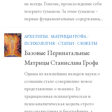
не всегда. Генезис, происхождение себя
покрыто туманом. За этим туманом –
первые фундаментальные содержания,...
АРХЕТИПЫ
/
МАТРИЦЫ ГРОФА
/
ПСИХОЛОГИЯ
/
СТАТЬИ
/
СЮЖЕТЫ
Базовые Перинатальные
Матрицы Станислава Грофа
Одним из важнейших вкладов науки о
сознании стало совершенно новое
представление о психике. Ее
традиционная психиатрическая и
психоаналитическая модель строго
персоналистична и биографична, а