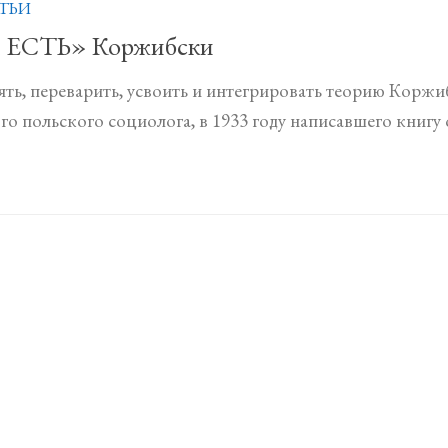
ТЬИ
Я ЕСТЬ» Коржибски
ть, переварить, усвоить и интегрировать теорию Коржибс
о польского социолога, в 1933 году написавшего книгу о