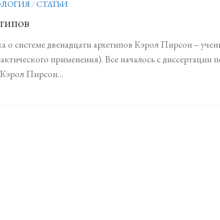
ЛОГИЯ
/
СТАТЬИ
етипов
а о системе двенадцати архетипов Кэрол Пирсон – уче
рактического применения). Все началось с диссертации п
 Кэрол Пирсон...