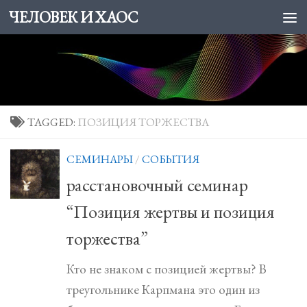
ЧЕЛОВЕК И ХАОС
Skip to content
TAGGED:
ПОЗИЦИЯ ТОРЖЕСТВА
СЕМИНАРЫ
/
СОБЫТИЯ
расстановочный семинар
“Позиция жертвы и позиция
торжества”
Кто не знаком с позицией жертвы? В
треугольнике Карпмана это один из