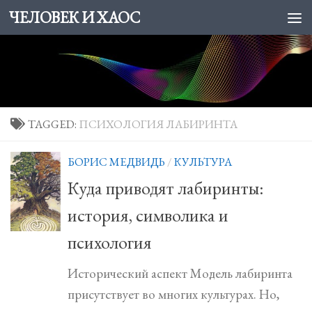
ЧЕЛОВЕК И ХАОС
Skip to content
TAGGED:
ПСИХОЛОГИЯ ЛАБИРИНТА
БОРИС МЕДВИДЬ
/
КУЛЬТУPA
Куда приводят лабиринты:
история, символика и
психология
Исторический аспект Модель лабиринта
присутствует во многих культурах. Но,