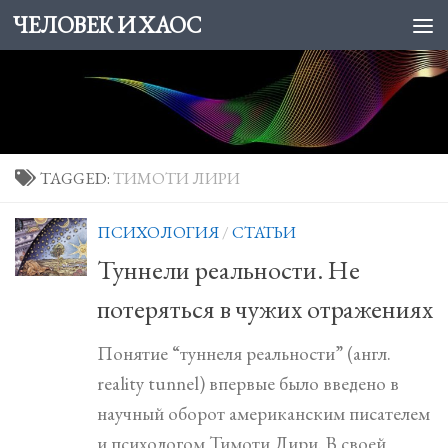
ЧЕЛОВЕК И ХАОС
Skip to content
TAGGED:
ТИМОТИ ЛИРИ
ПСИХОЛОГИЯ
/
СТАТЬИ
Туннели реальности. Не
потеряться в чужих отражениях
Понятие “туннеля реальности” (англ.
reality tunnel) впервые было введено в
научный оборот американским писателем
и психологом Тимоти Лири. В своей