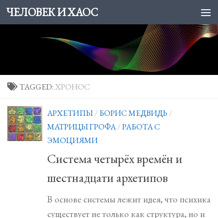
ЧЕЛОВЕК И ХАОС
Skip to content
TAGGED:
ХРОНОС
АРХЕТИПЫ
/
БОРИС МЕДВИДЬ
/
МАТРИЦЫ ГРОФА
/
РАБОТА С
ЭМОЦИЯМИ
Система четырёх времён и
шестнадцати архетипов
В основе системы лежит идея, что психика
существует не только как структура, но и