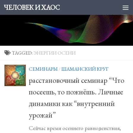
ЧЕЛОВЕК И ХАОС
Skip to content
TAGGED:
ЭНЕРГИИ ОСЕНИ
СЕМИНАРЫ
/
ШАМАНСКИЙ КРУГ
расстановочный семинар “Что
посеешь, то пожнёшь. Личные
динамики как “внутренний
урожай”
Сейчас время осеннего равноденствия,