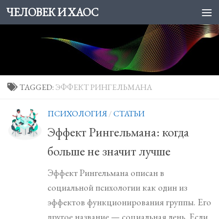
ЧЕЛОВЕК И ХАОС
Skip to content
TAGGED:
ЭФФЕКТ РИНГЕЛЬМАНА
ПСИХОЛОГИЯ
/
СТАТЬИ
Эффект Рингельмана: когда
больше не значит лучше
Эффект Рингельмана описан в
социальной психологии как один из
эффектов функционирования группы. Его
другое название — социальная лень. Если