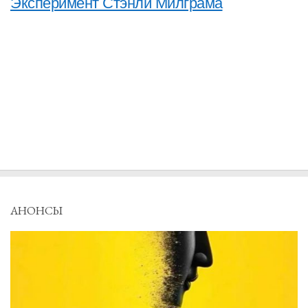
Эксперимент Стэнли Милграма
АНОНСЫ