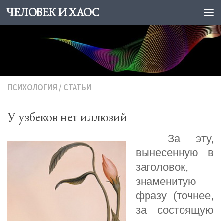
ЧЕЛОВЕК И ХАОС
Skip to content
ПСИХОЛОГИЯ
/
СТАТЬИ
У узбеков нет иллюзий
За эту,
вынесенную в
заголовок,
знаменитую
фразу (точнее,
за состоящую