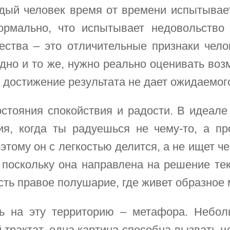
дый человек время от времени испытывае
ормально, что испытывает недовольство
ества – это отличительные признаки чело
одно и то же, нужно реально оценивать во
И достижение результата не дает ожидаемог
стояния спокойствия и радости. В идеале
ия, когда ты радуешься не чему-то, а пр
этому он с легкостью делится, а не ищет ч
, поскольку она направлена на решение т
 есть правое полушарие, где живет образно
ь на эту территорию – метафора. Небол
 трактат, одна картина способна вызвать ц