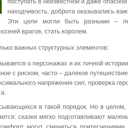
поступать в неизвестной и даже опасной 
находчивость, доброта оказывались ва
Эти цели могли быть разными – по
козней врагов, стать королем.
олько важных структурных элементов:
зывается о персонажах и их личной истори
ное с риском, часто – далекое путешествие
симального напряжения сил, проверка геро
а.
писывающихся в такой порядок. Но в целом,
ется: сказки мягко подготавливают малень
комфорт могут смениться притеснениями 