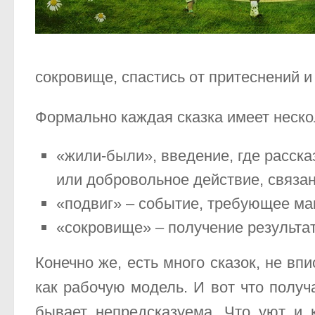
сокровище, спастись от притеснений и 
Формально каждая сказка имеет неск
«жили-были», введение, где расска
или добровольное действие, связан
«подвиг» – событие, требующее мак
«сокровище» – получение результат
Конечно же, есть много сказок, не в
как рабочую модель. И вот что получа
бывает непредсказуема. Что уют и 