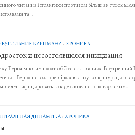
нного читання і практики протягом більш як трьох місяц
вправами та...
РЕУГОЛЬНИК КАРПМАНА
/
ХРОНИКА
дросток и несостоявшеяся инициация
ику Бёрна многие знают об Эго-состояниях: Внутренний
ученик Бёрна потом преобразовал эту конфигурацию в т
о идентифицировать как детские, но и на взрослые...
ПИРАЛЬНАЯ ДИНАМИКА
/
ХРОНИКА
ны