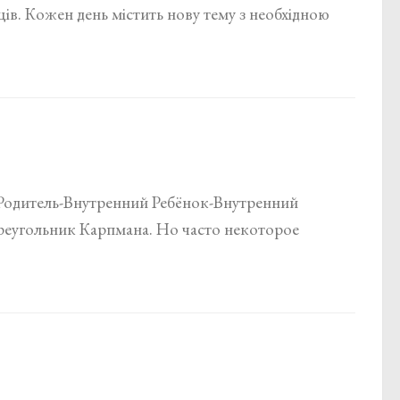
ів. Кожен день містить нову тему з необхідною
 Родитель-Внутренний Ребёнок-Внутренний
реугольник Карпмана. Но часто некоторое