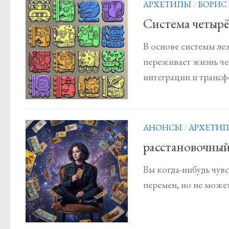
АРХЕТИПЫ
/
БОРИС
Система четырё
В основе системы леж
переживает жизнь че
интеграции и трансф
АНОНСЫ
/
АРХЕТИ
расстановочный
Вы когда-нибудь чув
перемен, но не может