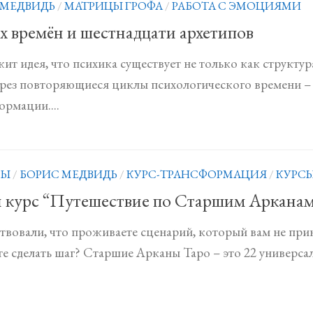
 МЕДВИДЬ
/
МАТРИЦЫ ГРОФА
/
РАБОТА С ЭМОЦИЯМИ
х времён и шестнадцати архетипов
ит идея, что психика существует не только как структур
рез повторяющиеся циклы психологического времени – 
ормации....
ПЫ
/
БОРИС МЕДВИДЬ
/
КУРС-ТРАНСФОРМАЦИЯ
/
КУРС
 курс “Путешествие по Старшим Арканам:
ствовали, что проживаете сценарий, который вам не при
е сделать шаг? Старшие Арканы Таро – это 22 универсаль