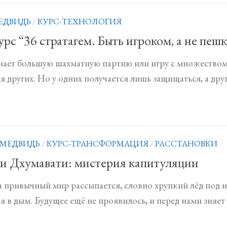
ЕДВИДЬ
/
КУРС-ТЕХНОЛОГИЯ
рс “36 стратагем. Быть игроком, а не пеш
ает большую шахматную партию или игру с множеством
я других. Но у одних получается лишь защищаться, а дру
 МЕДВИДЬ
/
КУРС-ТРАНСФОРМАЦИЯ
/
РАССТАНОВКИ
 и Дхумавати: мистерия капитуляции
а привычный мир рассыпается, словно хрупкий лёд под 
 в дым. Будущее ещё не проявилось, и перед нами зияет т