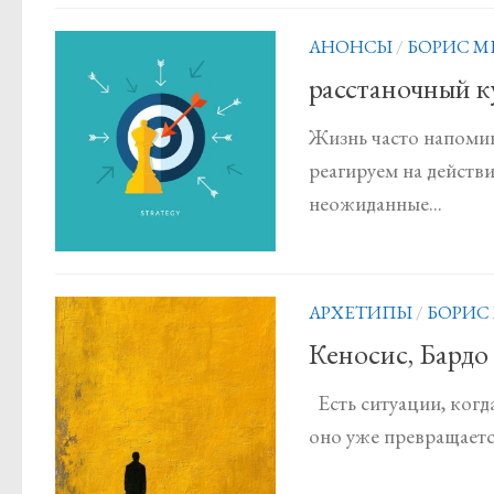
АНОНСЫ
/
БОРИС М
расстаночный ку
Жизнь часто напомин
реагируем на действи
неожиданные...
АРХЕТИПЫ
/
БОРИС
Кеносис, Бардо
Есть ситуации, когд
оно уже превращается