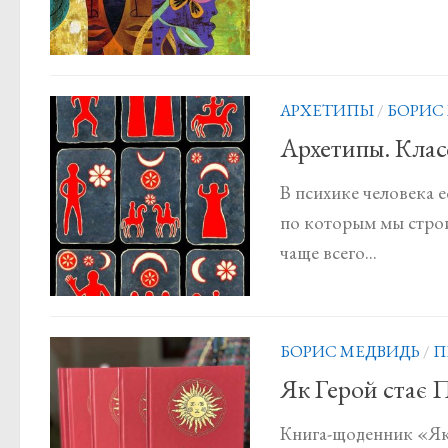
АРХЕТИПЫ
/
БОРИС
Архетипы. Кла
В психике человека 
по которым мы строи
чаще всего...
БОРИС МЕДВИДЬ
/
П
Як Герой стає
Книга-щоденник «Як 