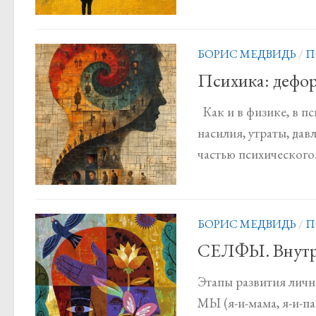
БОРИС МЕДВИДЬ
/
П
Психика: дефо
Как и в физике, в п
насилия, утраты, дав
частью психического.
БОРИС МЕДВИДЬ
/
П
СЕЛФЫ. Внут
Этапы развития личн
МЫ (я-и-мама, я-и-па