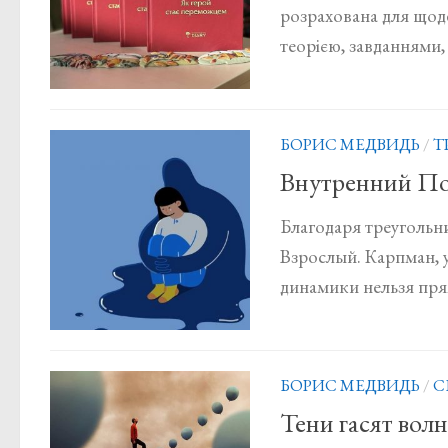
розрахована для щоде
теорією, завданнями, 
БОРИС МЕДВИДЬ
/
Т
Внутренний По
Благодаря треугольн
Взрослый. Карпман, 
динамики нельзя прям
БОРИС МЕДВИДЬ
/
С
Тени гасят вол