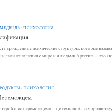
 МЕДВИДЬ
/
ПСИХОЛОГИЯ
ссификация
есть врожденные психические структуры, которые назыв
м свои отношения с миром и людьми.Архетип — это авт
РОДУКТЫ
/
ПСИХОЛОГИЯ
 Переможцем
герой стає переможцем» – це технологія саморозвитку,