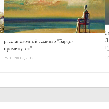
I
Д
расстановочный семинар “Бардо-
Г
промежуток”
12
26 ЧЕРВНЯ, 2017