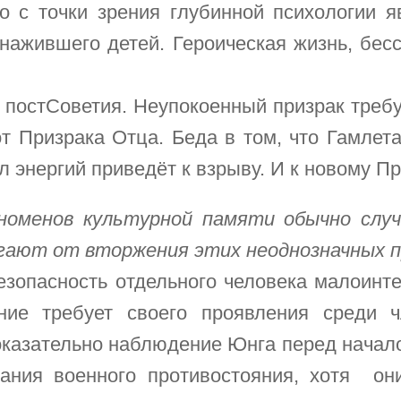
го с точки зрения глубинной психологии 
 нажившего детей. Героическая жизнь, бесс
о – постСоветия. Неупокоенный призрак треб
т Призрака Отца. Беда в том, что Гамлета 
 энергий приведёт к взрыву. И к новому Пр
еноменов культурной памяти обычно слу
гают от вторжения этих неоднозначных п
езопасность отдельного человека малоинт
ние требует своего проявления среди ч
Показательно наблюдение Юнга перед начало
ания военного противостояния, хотя они