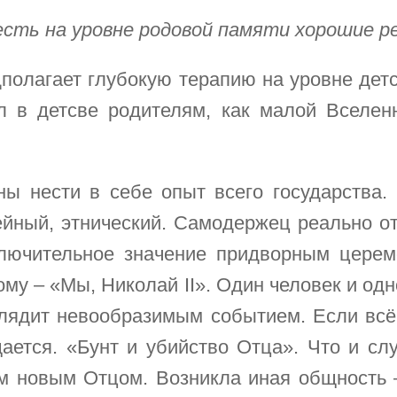
 есть на уровне родовой памяти хорошие р
полагает глубокую терапию на уровне детс
 в детсве родителям, как малой Вселенн
ы нести в себе опыт всего государства. 
ейный, этнический. Самодержец реально от
лючительное значение придворным церем
му – «Мы, Николай ІІ». Один человек и од
глядит невообразимым событием. Если всё 
ается. «Бунт и убийство Отца». Что и слу
им новым Отцом. Возникла иная общность –