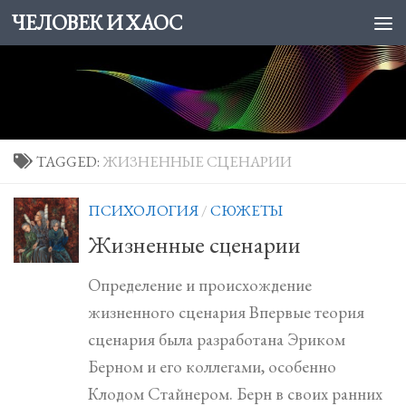
ЧЕЛОВЕК И ХАОС
Skip to content
TAGGED:
ЖИЗНЕННЫЕ СЦЕНАРИИ
ПСИХОЛОГИЯ
/
СЮЖЕТЫ
Жизненные сценарии
Определение и происхождение
жизненного сценария Впервые теория
сценария была разработана Эриком
Берном и его коллегами, особенно
Клодом Стайнером. Берн в своих ранних